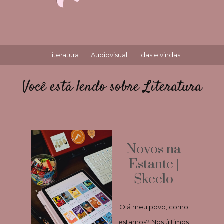
Literatura
Audiovisual
Idas e vindas
Você está lendo sobre Literatura
Novos na
Estante |
Skeelo
Olá meu povo, como
estamos? Nos últimos