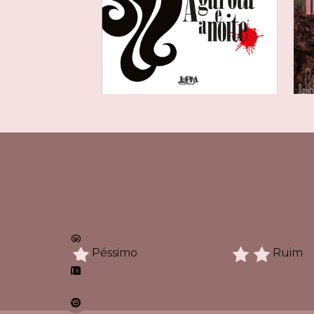
Péssimo
Ruim