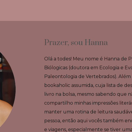
Prazer, sou Hanna
Olá a todes! Meu nome é Hanna de Pa
Biólogicas (doutora em Ecologia e Ev
Paleontologia de Vertebrados). Alé
bookaholic assumida, cuja lista de d
livro na bolsa, mesmo sabendo que nã
compartilho minhas impressões literá
manter uma rotina de leitura saudáve
pessoa, então aqui vocês também enco
e viagens, especialmente se tiver u