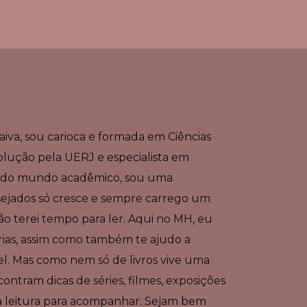
iva, sou carioca e formada em Ciências
olução pela UERJ e especialista em
m do mundo acadêmico, sou uma
esejados só cresce e sempre carrego um
o terei tempo para ler. Aqui no MH, eu
rias, assim como também te ajudo a
l. Mas como nem só de livros vive uma
ntram dicas de séries, filmes, exposições
ma leitura para acompanhar. Sejam bem