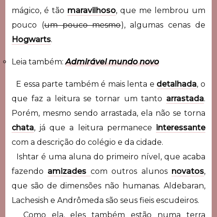
mágico, é tão
maravilhoso
, que me lembrou um
pouco (
um pouco mesmo
), algumas cenas de
Hogwarts
.
Leia também:
Admirável mundo novo
E essa parte também é mais lenta e
detalhada
, o
que faz a leitura se tornar um tanto
arrastada
.
Porém, mesmo sendo arrastada, ela não se torna
chata
, já que a leitura permanece
interessante
com a descrição do colégio e da cidade.
Ishtar é uma aluna do primeiro nível, que acaba
fazendo
amizades
com outros alunos
novatos
,
que são de dimensões não humanas. Aldebaran,
Lachesish e Andrômeda são seus fieis escudeiros.
Como ela, eles também estão numa terra