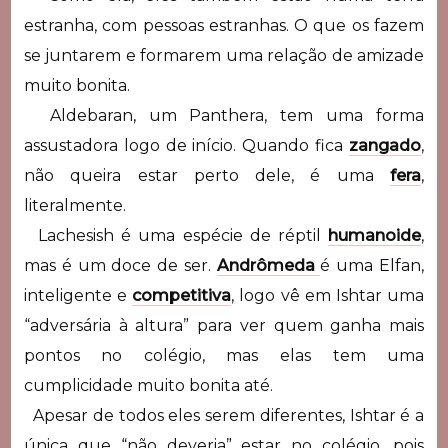
estranha, com pessoas estranhas. O que os fazem
se juntarem e formarem uma relação de amizade
muito bonita.
Aldebaran, um Panthera, tem uma forma
assustadora logo de início. Quando fica
zangado
,
não queira estar perto dele, é uma
fera
,
literalmente.
Lachesish é uma espécie de réptil
humanoide
,
mas é um doce de ser.
Andrômeda
é uma Elfan,
inteligente e
competitiva
, logo vê em Ishtar uma
“adversária à altura” para ver quem ganha mais
pontos no colégio, mas elas tem uma
cumplicidade muito bonita até.
Apesar de todos eles serem diferentes, Ishtar é a
única que “não deveria” estar no colégio, pois