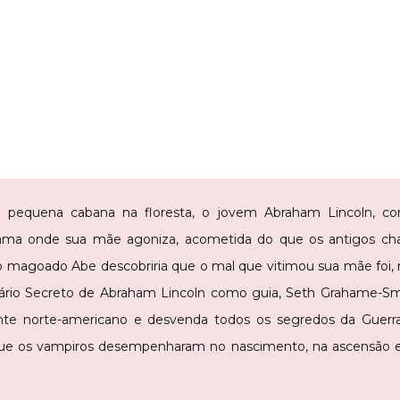
 pequena cabana na floresta, o jovem Abraham Lincoln, c
cama onde sua mãe agoniza, acometida do que os antigos 
, o magoado Abe descobriria que o mal que vitimou sua mãe foi, 
rio Secreto de Abraham Lincoln como guia, Seth Grahame-Smith
ente norte-americano e desvenda todos os segredos da Guer
l que os vampiros desempenharam no nascimento, na ascensão e 