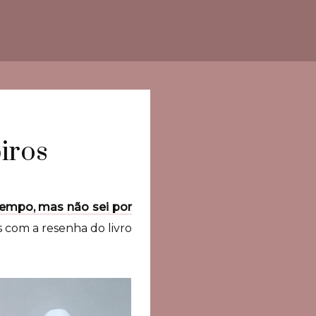
iros
tempo, mas não sei por
s com a resenha do livro