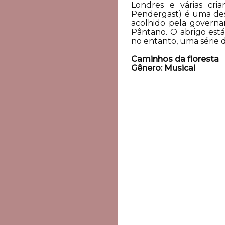
Londres e várias cr
Pendergast) é uma dest
acolhido pela governa
Pântano. O abrigo est
no entanto, uma série 
Caminhos da floresta
Gênero: Musical