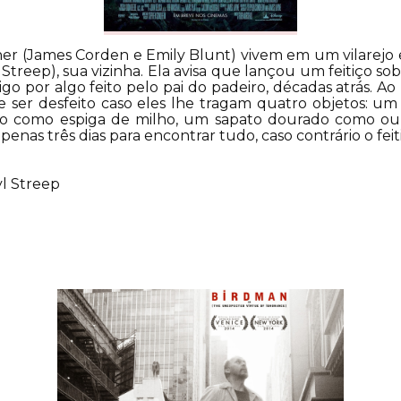
r (James Corden e Emily Blunt) vivem em um vilarejo 
l Streep), sua vizinha. Ela avisa que lançou um feitiço so
tigo por algo feito pelo pai do padeiro, décadas atrás. 
de ser desfeito caso eles lhe tragam quatro objetos:
lo como espiga de milho, um sapato dourado como ou
penas três dias para encontrar tudo, caso contrário o fei
yl Streep