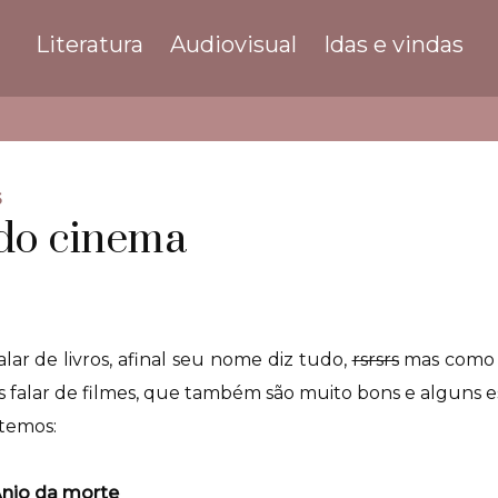
Literatura
Audiovisual
Idas e vindas
5
do cinema
alar de livros, afinal seu nome diz tudo,
rsrsrs
mas como n
falar de filmes, que também são muito bons e alguns est
 temos:
Anjo da morte