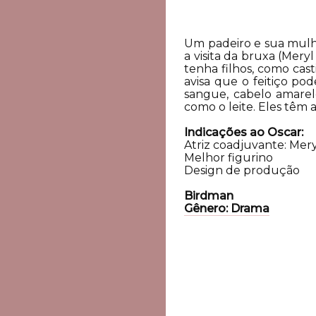
Um padeiro e sua mulhe
a visita da bruxa (Mery
tenha filhos, como cas
avisa que o feitiço po
sangue, cabelo amare
como o leite. Eles têm a
Indicações ao Oscar:
Atriz coadjuvante: Mer
Melhor figurino
Design de produção
Birdman
Gênero: Drama