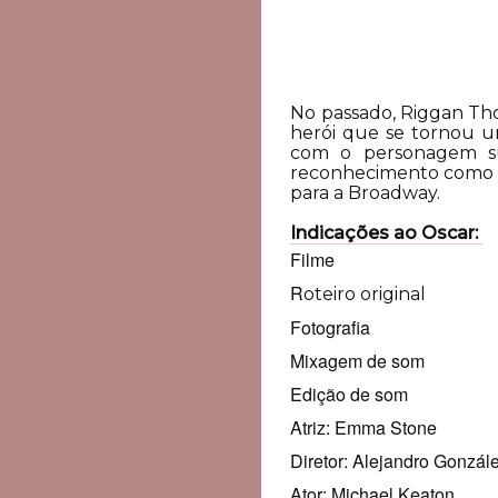
No passado, Riggan Th
herói que se tornou um
com o personagem su
reconhecimento como ato
para a Broadway.
Indicações ao Oscar:
Filme
R
oteiro original
Fotografia
Mixagem de som
Edição de som
Atriz: Emma Stone
Diretor: Alejandro Gonzále
Ator: Michael Keaton