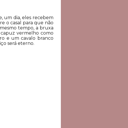
e, um dia, eles recebem
bre o casal para que não
Ao mesmo tempo, a bruxa
 um capuz vermelho como
ro e um cavalo branco
tiço será eterno.