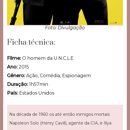
Foto: Divulgação
Ficha técnica:
Filme:
O homem da U.N.C.L.E
Ano:
2015
Gênero:
Ação, Comédia, Espionagem
Duração:
1h57min
País:
Estados Unidos
Na década de 1960 os até então inimigos mortais
Napoleon Solo (Henry Cavill), agente da CIA, e Illya