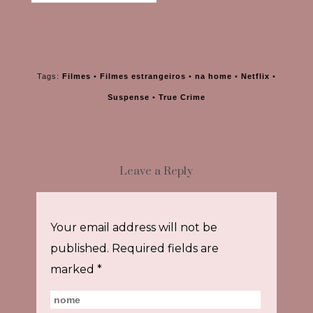
Tags:
Filmes
•
Filmes estrangeiros
•
na home
•
Netflix
•
Suspense
•
True Crime
Leave a Reply
Your email address will not be
published.
Required fields are
marked
*