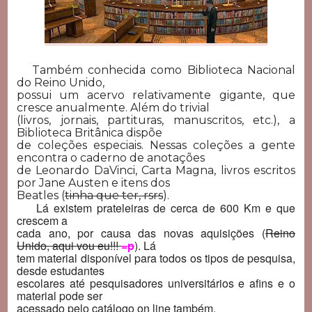
Também conhecida como Biblioteca Nacional
do Reino Unido,
possui um acervo relativamente gigante, que
cresce anualmente. Além do trivial
(livros, jornais, partituras, manuscritos, etc.), a
Biblioteca Britânica dispõe
de coleções especiais. Nessas coleções a gente
encontra o caderno de anotações
de Leonardo DaVinci, Carta Magna, livros escritos
por Jane Austen e itens dos
Beatles (
tinha que ter, rsrs
).
Lá existem prateleiras de cerca de 600 Km e que
crescem a
cada ano, por causa das novas aquisições (
Reino
Unido, aqui vou eu!!!
=p
). Lá
tem material disponível para todos os tipos de pesquisa,
desde estudantes
escolares até pesquisadores universitários e afins e o
material pode ser
acessado pelo catálogo on line também.