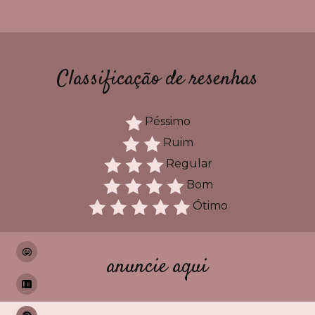
Classificação de resenhas
Péssimo
Ruim
Regular
Bom
Ótimo
anuncie aqui