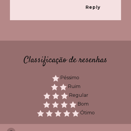
Reply
Classificação de resenhas
Péssimo
Ruim
Regular
Bom
Ótimo