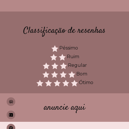
Classificação de resenhas
Péssimo
Ruim
Regular
Bom
Ótimo
anuncie aqui