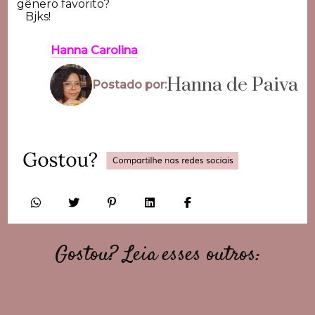
gênero favorito?
Bjks!
Hanna Carolina
Hanna de Paiva
Postado por:
Gostou? Leia esses outros: