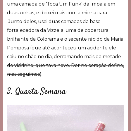
uma camada de ‘Toca Um Funk’ da Impala em
duas unhas, e deixei mais com a minha cara.
Junto deles, usei duas camadas da base
fortalecedora da Vizzela, uma de cobertura
brilhante da Colorama e o secante rápido da Maria
Pomposa (
que até aconteceu um acidente ele
caiu no chão no dia, derramando mais da metade
do vidrinho, que tava novo. Dor no coração define,
mas seguimos
).
3. Quarta Semana