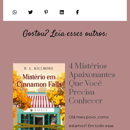
Gostou? Leia esses outros:
4 Mistérios
Apaixonantes
Que Você
Precisa
Conhecer
Olá meu povo, como
estamos? Em todo esse