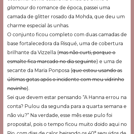
glamour
do romance de época, passei uma
camada de glitter rosado da Mohda, que deu um
charme especial às unhas.
O conjunto ficou completo com duas camadas de
base fortalecedora da Risqué, uma de cobertura
brilhante da Vizzella (
mas não curti, porque o
esmalte fica marcado no dia seguinte
) e uma de
secante da Maria Ponposa (
que estou usando as
últimas gotas após o incidente com meu vidrinho
novinho
).
Sei que devem estar pensando “A Hanna errou na
conta? Pulou da segunda para a quarta semana e
não viu?” Na verdade, esse mês esse pulo foi
proposital, pois o tempo ficou muito doido aqui no
Rio, com dias de calor beirando os 40° seguidos de