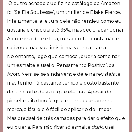
O outro achado que fiz no catálogo da Amazon
foi ‘Se Ela Soubesse’, um thriller de Blake Pierce.
Infelizmente, a leitura dele não rendeu como eu
gostaria e cheguei até 35%, mas decidi abandonar.
A premissa dele é boa, mas a protagonista não me
cativou e não vou insistir mais com a trama.
No entanto, logo que comecei, queria combinar
um esmalte e usei o ‘Pensamento Positivo’, da
Avon. Nem sei se ainda vende dele na revista/site,
mas tenho há bastante tempo e gosto bastante
do tom forte de azul que ele traz. Apesar do
pincel muito fino (
o que me irrita bastante na
marca, aliás
), ele é fácil de aplicar e de limpar.
Mas precisei de três camadas para dar o efeito que
eu queria. Para não ficar só esmalte
dark
, usei