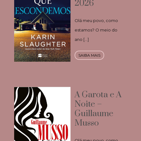
2026
Olá meu povo, como
estamos? O meio do
ano […]
SAIBA MAIS
A Garota e A
Noite –
Guillaume
Musso
Olá meu povo, como