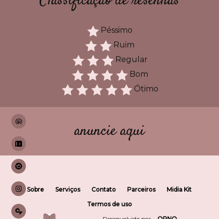
Classificação de resenhas
Péssimo
Ruim
Regular
Bom
Ótimo
anuncie aqui
Sobre
Serviços
Contato
Parceiros
Midia Kit
Termos de uso
Desenvolvido por
QRNO