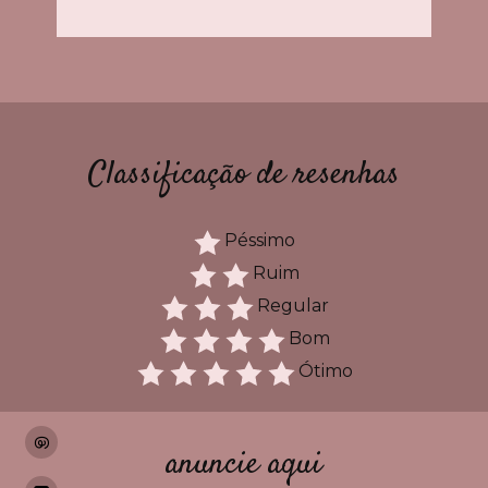
Classificação de resenhas
Péssimo
Ruim
Regular
Bom
Ótimo
anuncie aqui