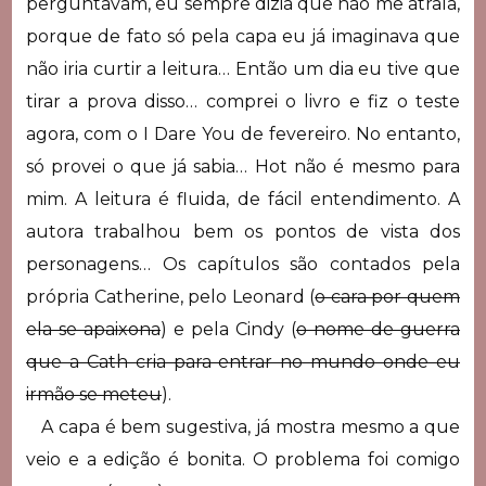
perguntavam, eu sempre dizia que não me atraía,
porque de fato só pela capa eu já imaginava que
não iria curtir a leitura… Então um dia eu tive que
tirar a prova disso… comprei o livro e fiz o teste
agora, com o I Dare You de fevereiro. No entanto,
só provei o que já sabia… Hot não é mesmo para
mim. A leitura é fluida, de fácil entendimento. A
autora trabalhou bem os pontos de vista dos
personagens… Os capítulos são contados pela
própria Catherine, pelo Leonard (
o cara por quem
ela se apaixona
) e pela Cindy (
o nome de guerra
que a Cath cria para entrar no mundo onde eu
irmão se meteu
).
A capa é bem sugestiva, já mostra mesmo a que
veio e a edição é bonita. O problema foi comigo