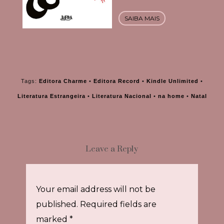
SAIBA MAIS
Tags:
Editora Charme
•
Editora Record
•
Kindle Unlimited
•
Literatura Estrangeira
•
Literatura Nacional
•
na home
•
Natal
Leave a Reply
Your email address will not be
published.
Required fields are
marked
*