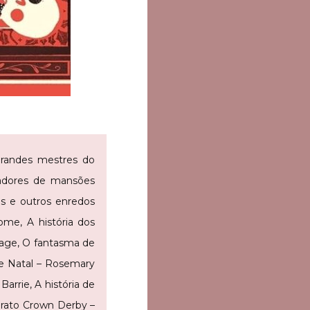
grandes mestres do
radores de mansões
ais e outros enredos
ome, A história dos
rrage, O fantasma de
de Natal – Rosemary
arrie, A história de
prato Crown Derby –