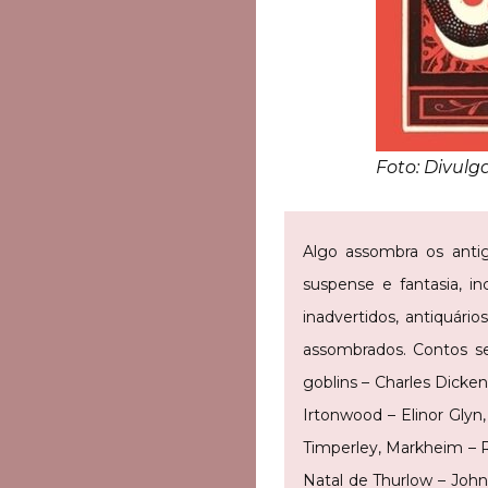
Foto: Divul
Algo assombra os anti
suspense e fantasia, i
inadvertidos, antiquári
assombrados. Contos se
goblins – Charles Dicken
Irtonwood – Elinor Glyn
Timperley, Markheim – R
Natal de Thurlow – Joh