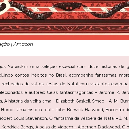
gação | Amazon
gos Natais.Em uma seleção especial com doze histórias de 
ncluindo contos inéditos no Brasil, acompanhe fantasmas, mo
os recheados de vultos, festas de Natal com visitantes espectr
lecionados e autores: Ceias fantasmagóricas – Jerome K. Jer
s, A história da velha ama – Elizabeth Gaskell, Smee – A. M. Bu
, Horror: Uma história real – John Berwick Harwood, Encontro 
obert Louis Stevenson, O fantasma da véspera de Natal – J. M. B
n Kendrick Bangs, A bolsa de viagem – Algernon Blackwood, O 