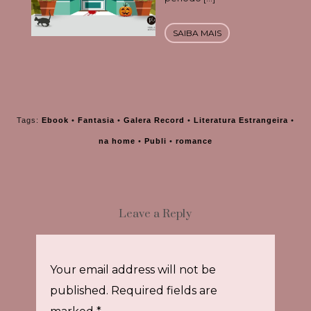
SAIBA MAIS
Tags:
Ebook
•
Fantasia
•
Galera Record
•
Literatura Estrangeira
•
na home
•
Publi
•
romance
Leave a Reply
Your email address will not be
published.
Required fields are