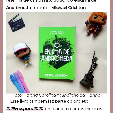
resenha de um clássico do
scifi
,
O enigma de
Andrômeda
, do autor
Michael Crichton
.
Foto: Hanna Carolina/Mundinho da Hanna
Esse livro também faz parte do projeto
#12livrospara2020
, em parceria com as meninas