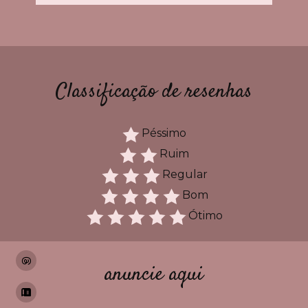
Classificação de resenhas
Péssimo
Ruim
Regular
Bom
Ótimo
anuncie aqui