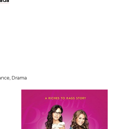
nada
ance, Drama