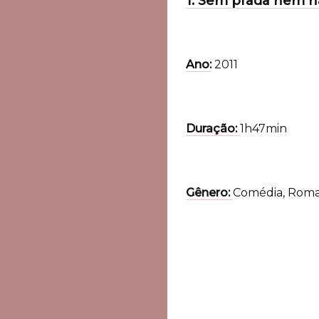
1. Sem prada nem 
Ano:
2011
Duração:
1h47min
Gênero:
Comédia, Rom