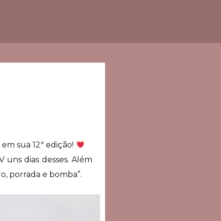
 em sua 12ª edição!
V uns dias desses. Além
iro, porrada e bomba”.