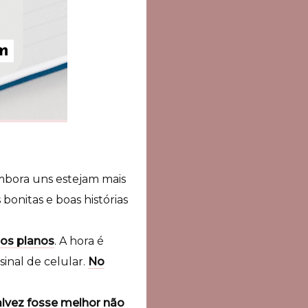
bora uns estejam mais
bonitas e boas histórias
 os planos
. A hora é
inal de celular.
No
alvez fosse melhor não