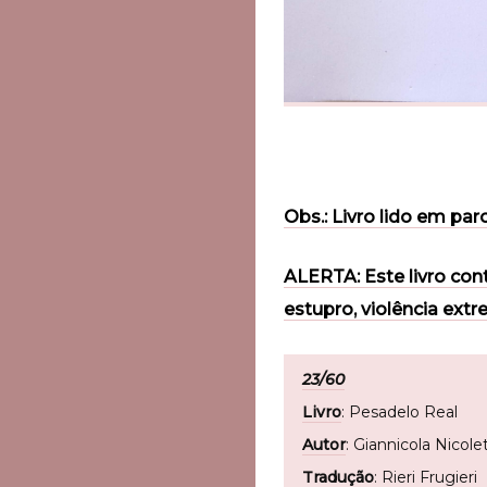
Obs.: Livro lido em par
ALERTA: Este livro con
estupro, violência ext
23/60
Livro
: Pesadelo Real
Autor
: Giannicola Nicolet
Tradução
: Rieri Frugieri