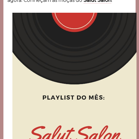
agora. Conheçam as moças do
Salut Salon
.