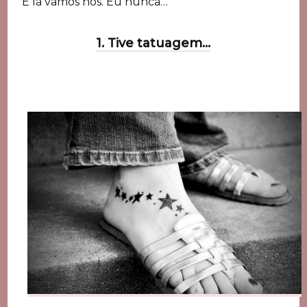
E lá vamos nós. Eu nunca…
1. Tive tatuagem…