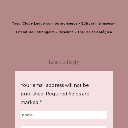
Tags:
Clube Lendo com os morcegos
•
Editora Intrinseca
•
Literatura Estrangeira
•
Resenha
•
Thriller psicológico
Leave a Reply
Your email address will not be
published.
Required fields are
marked
*