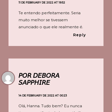
11 DE FEBRUARY DE 2022 AT 19:52
Te entendo perfeitamente. Seria
muito melhor se tivessem
anunciado o que ele realmente é.
Reply
𝘗𝘖𝘙 𝘋𝘌𝘉𝘖𝘙𝘈
𝘚𝘈𝘗𝘗𝘏𝘐𝘙𝘌
14 DE FEBRUARY DE 2022 AT 00:23
Olá, Hanna. Tudo bem? Eu nunca