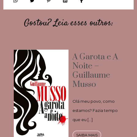
Gostou? Leia esses outros:
A Garota e A
Noite –
Guillaume
Musso
Olá meu povo, como
estamos? Fazia tempo
que eu […]
SAIBA MAIS