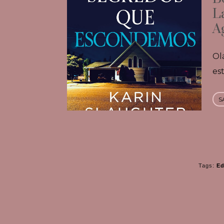
L
A
Ol
es
S
Tags:
Ed