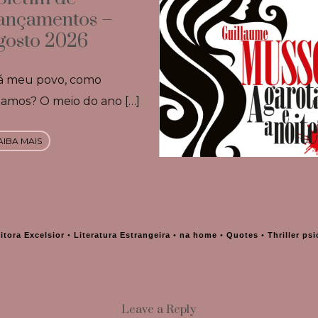
ançamentos –
gosto 2026
á meu povo, como
tamos? O meio do ano […]
AIBA MAIS
itora Excelsior
•
Literatura Estrangeira
•
na home
•
Quotes
•
Thriller ps
Leave a Reply