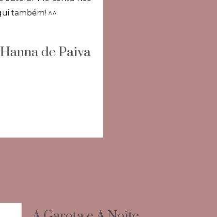
aqui também! ^^
Hanna de Paiva
A Garota e A Noite