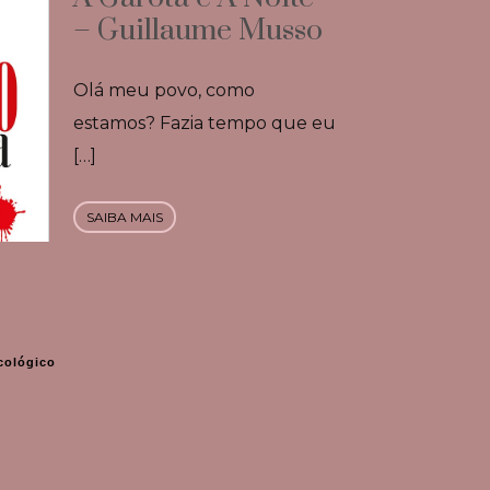
– Guillaume Musso
Olá meu povo, como
estamos? Fazia tempo que eu
[…]
SAIBA MAIS
icológico