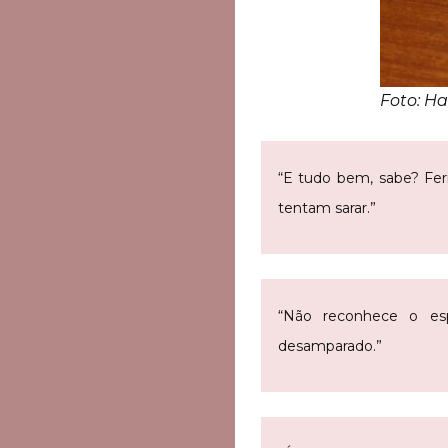
Foto: H
“E tudo bem, sabe? Fer
tentam sarar.”
“Não reconhece o es
desamparado.”