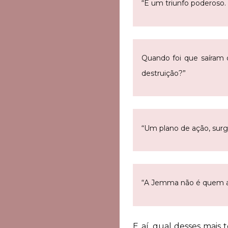
“É um triunfo poderoso.
Quando foi que saíram 
destruição?”
“Um plano de ação, surg
“A Jemma não é quem a
E aí, qual desses mais