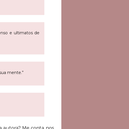
enso e ultimatos de
 sua mente.”
da autora? Me conta nos