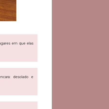
ugares em que elas
cara: desolado e