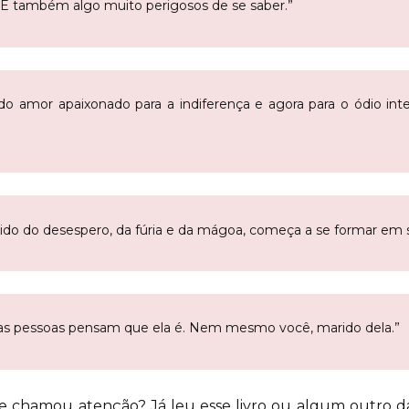
 E também algo muito perigosos de se saber.”
do amor apaixonado para a indiferença e agora para o ódio int
ido do desespero, da fúria e da mágoa, começa a se formar em
s pessoas pensam que ela é. Nem mesmo você, marido dela.”
 te chamou atenção? Já leu esse livro ou algum outro 