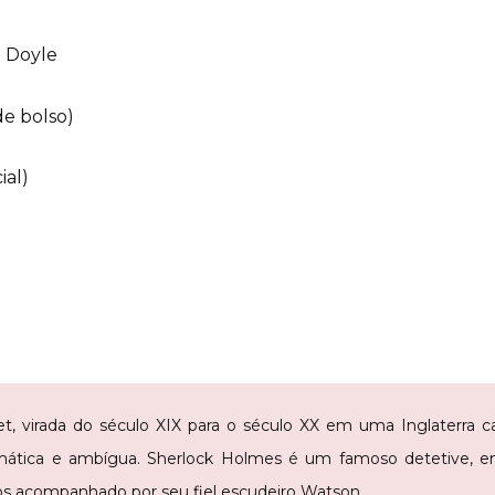
n Doyle
de bolso)
ial)
t, virada do século XIX para o século XX em uma Inglaterra ca
tica e ambígua. Sherlock Holmes é um famoso detetive, em
ios acompanhado por seu fiel escudeiro Watson.