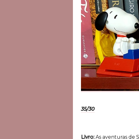
35/30
Livro:
As aventuras de 