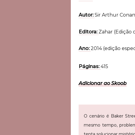
Autor:
Sir Arthur Cona
Editora:
Zahar (Edição 
Ano:
2014 (edição espec
Páginas:
415
Adicionar ao Skoob
O cenário é Baker Stree
mesmo tempo, problemá
tenta solucionar mistér