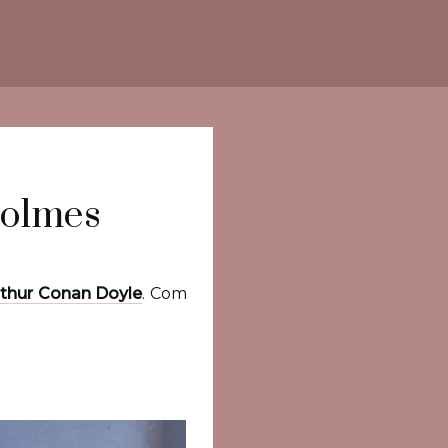
Holmes
rthur Conan Doyle
. Com