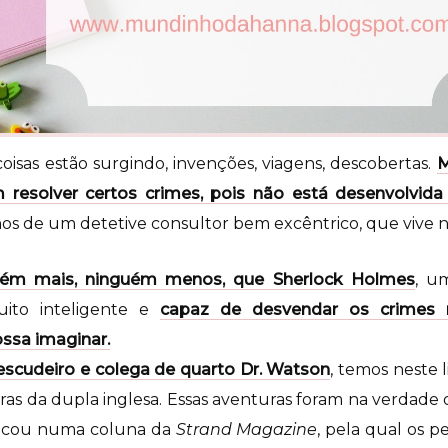
oisas estão surgindo, invenções, viagens, descobertas.
M
m resolver certos crimes, pois não está desenvolvida 
hos de um detetive consultor bem excêntrico, que vive n
guém mais, ninguém menos, que Sherlock Holmes
, u
muito inteligente e
capaz de desvendar os crimes 
ssa imaginar.
 escudeiro e colega de quarto Dr. Watson
, temos neste 
as da dupla inglesa. Essas aventuras foram na verdade 
licou numa coluna da
Strand Magazine
, pela qual os 