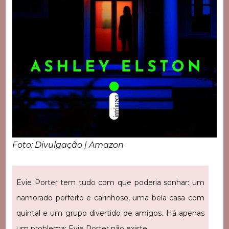
Foto: Divulgação | Amazon
Evie Porter tem tudo com que poderia sonhar: um
namorado perfeito e carinhoso, uma bela casa com
quintal e um grupo divertido de amigos. Há apenas
um problema: Evie Porter não existe.