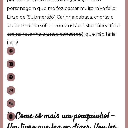
personagem que me fez passar muita raiva foi o
Enzo de ‘Submersão’. Carinha babaca, chorão e
idiota. Poderia sofrer combustão instantânea (
falei
isso na resenha e ainda concordo
), que não faria
falta!
11. Come só mais um pouquinho! –
Um livro que fez vc dizer: Vou ler