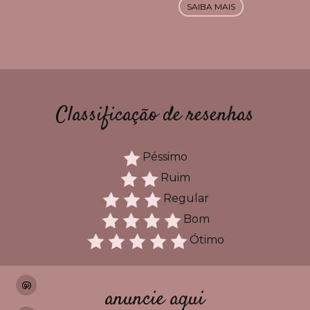
SAIBA MAIS
Classificação de resenhas
Péssimo
Ruim
Regular
Bom
Ótimo
anuncie aqui