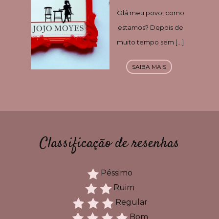
Olá meu povo, como
estamos? Depois de
muito tempo sem […]
SAIBA MAIS
Classificação de resenhas
Péssimo
Ruim
Regular
Bom