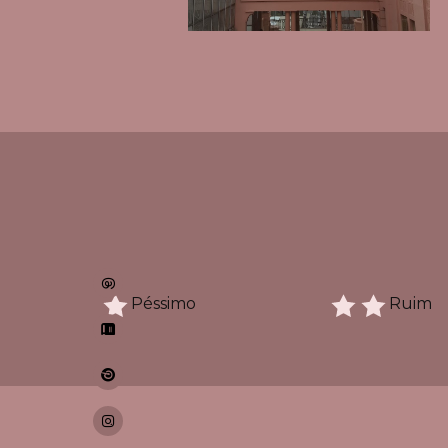
Péssimo
Ruim