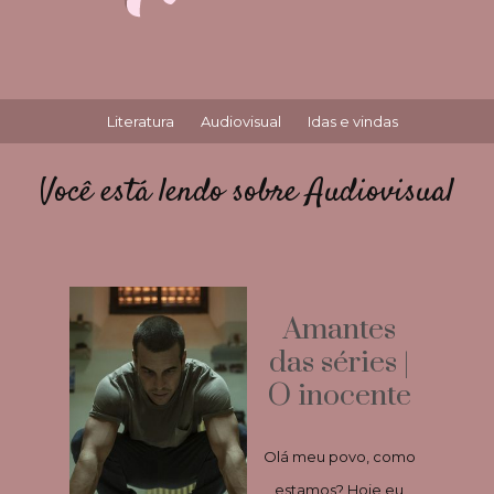
Literatura
Audiovisual
Idas e vindas
Você está lendo sobre Audiovisual
Amantes
das séries |
O inocente
Olá meu povo, como
estamos? Hoje eu