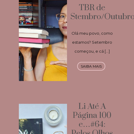
TBR de
Stembro/Outubr
Olá meu povo, como
estamos? Setembro
começou, e cá […]
SAIBA MAIS
Li Até A
Página 100
e…#64:
Pelos Olhos