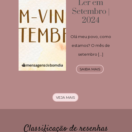
Ler em
Setembro |
2024
Olá meu povo, como
estamos? O mês de
setembro […]
SAIBA MAIS
VEJA MAIS
Classificação de resenhas