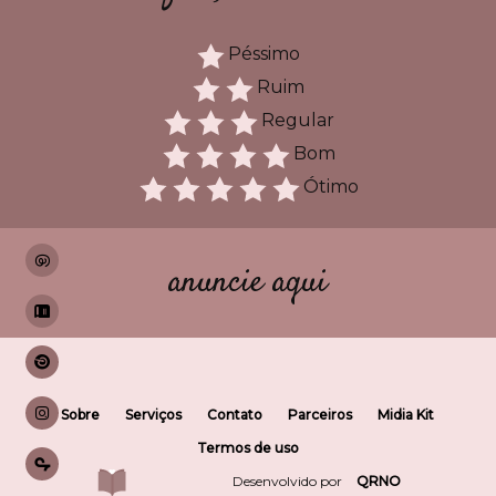
Péssimo
Ruim
Regular
Bom
Ótimo
anuncie aqui
Sobre
Serviços
Contato
Parceiros
Midia Kit
Termos de uso
Desenvolvido por
QRNO