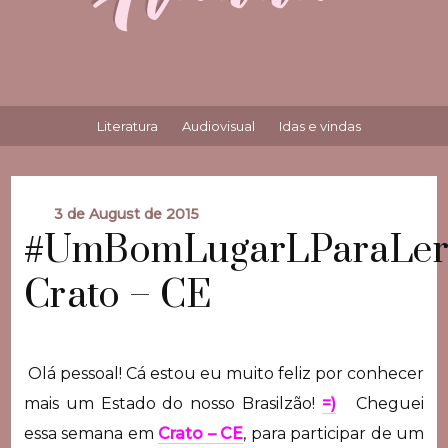
Literatura
Audiovisual
Idas e vindas
3 de August de 2015
#UmBomLugarLParaLer
Crato – CE
Olá pessoal! Cá estou eu muito feliz por conhecer
mais um Estado do nosso Brasilzão!
=)
Cheguei
essa semana em
Crato – CE
, para participar de um