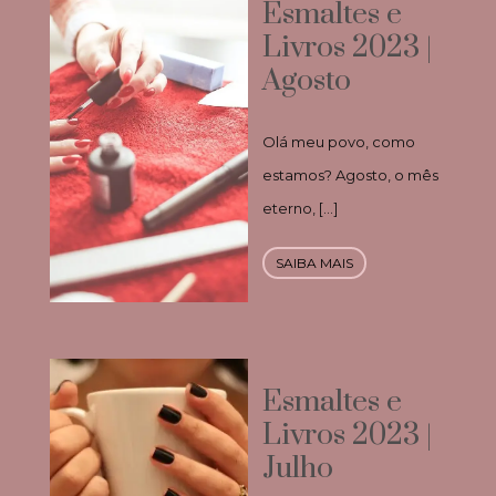
Esmaltes e
Livros 2023 |
Agosto
Olá meu povo, como
estamos? Agosto, o mês
eterno, […]
SAIBA MAIS
Esmaltes e
Livros 2023 |
Julho