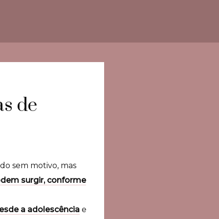
as de
ndo sem motivo, mas
odem surgir, conforme
desde a adolescência
e