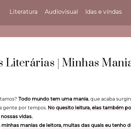
Literatura
Audiovisual
Idas e vindas
2
s Literárias | Minhas Mani
stamos?
Todo mundo tem uma mania
, que acaba surgi
da gente por tempos.
No quesito leitura, elas também p
 nossas vidas.
s
minhas manias de leitora, muitas das quais eu tenho 