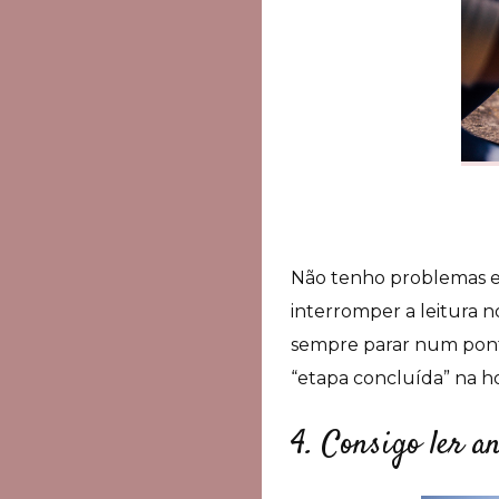
Não tenho problemas em
interromper a leitura 
sempre parar num ponto
“etapa concluída” na h
4. Consigo ler 