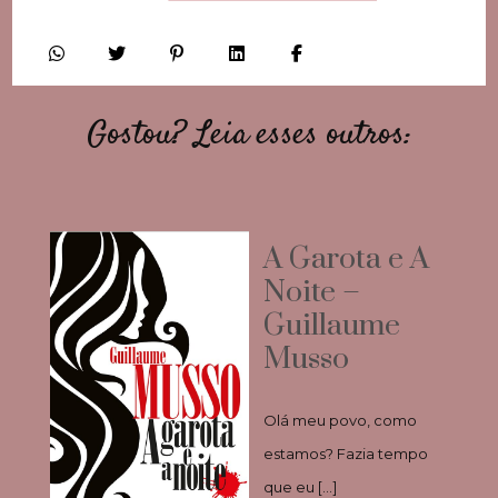
Gostou? Leia esses outros:
A Garota e A
Noite –
Guillaume
Musso
Olá meu povo, como
estamos? Fazia tempo
que eu […]