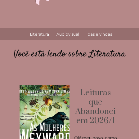
Literatura
Audiovisual
Idas e vindas
Você está lendo sobre Literatura
Leituras
que
Abandonei
em 2026/1
Olá meu povo, como