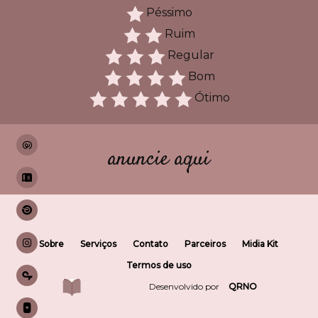
Péssimo
Ruim
Regular
Bom
Ótimo
anuncie aqui
Sobre
Serviços
Contato
Parceiros
Midia Kit
Termos de uso
Desenvolvido por
QRNO