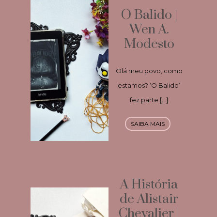
O Balido |
Wen A.
Modesto
Olá meu povo, como
estamos? ‘O Balido’
fez parte […]
SAIBA MAIS
A História
de Alistair
Chevalier |