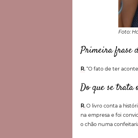
Foto: H
Primeira frase 
R.
“O fato de ter aconte
Do que se trata 
R.
O livro conta a hist
na empresa e foi convi
o chão numa confeitari