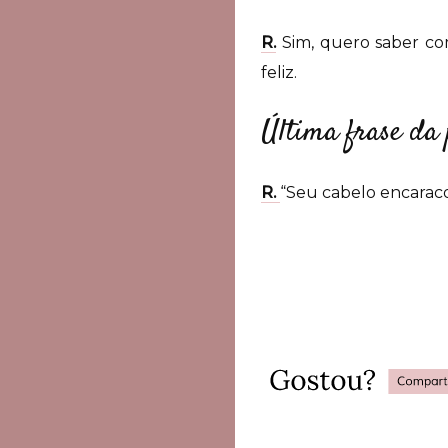
R.
Sim, quero saber com
feliz.
Última frase da
R.
“Seu cabelo encaraco