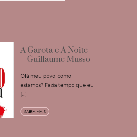
A Garota e A Noite
– Guillaume Musso
Olá meu povo, como
estamos? Fazia tempo que eu
[…]
SAIBA MAIS