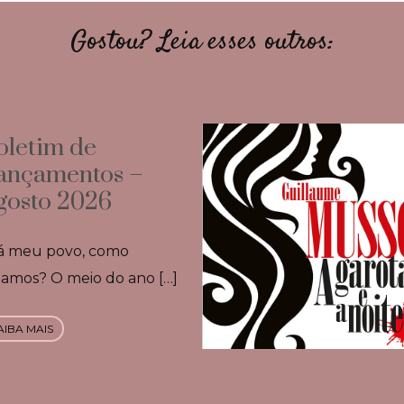
Gostou? Leia esses outros:
oletim de
ançamentos –
gosto 2026
á meu povo, como
tamos? O meio do ano […]
AIBA MAIS