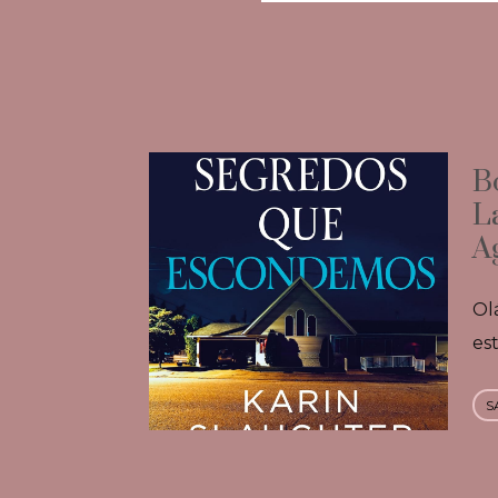
B
L
A
Ol
es
S