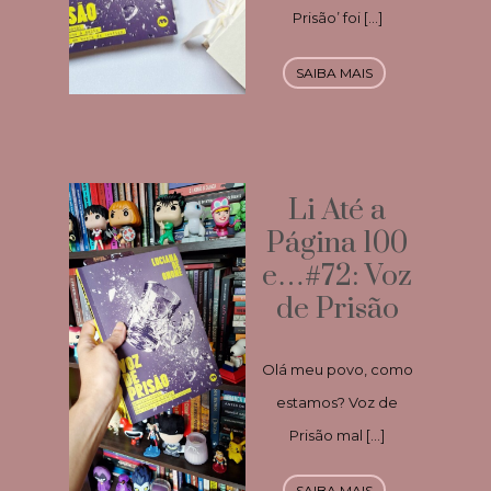
Prisão’ foi […]
SAIBA MAIS
Li Até a
Página 100
e…#72: Voz
de Prisão
Olá meu povo, como
estamos? Voz de
Prisão mal […]
SAIBA MAIS