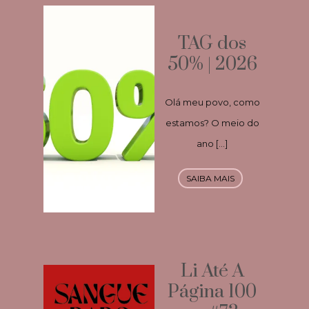
TAG dos
50% | 2026
Olá meu povo, como
estamos? O meio do
ano […]
SAIBA MAIS
Li Até A
Página 100