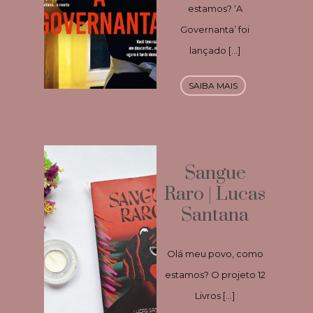
estamos? ‘A
Governanta’ foi
lançado […]
SAIBA MAIS
Sangue
Raro | Lucas
Santana
Olá meu povo, como
estamos? O projeto 12
Livros […]