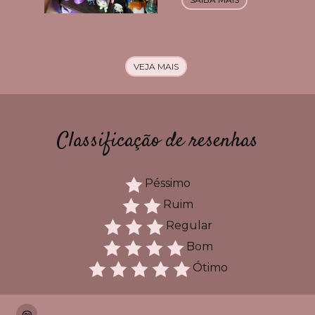
VEJA MAIS
Classificação de resenhas
Péssimo
Ruim
Regular
Bom
Ótimo