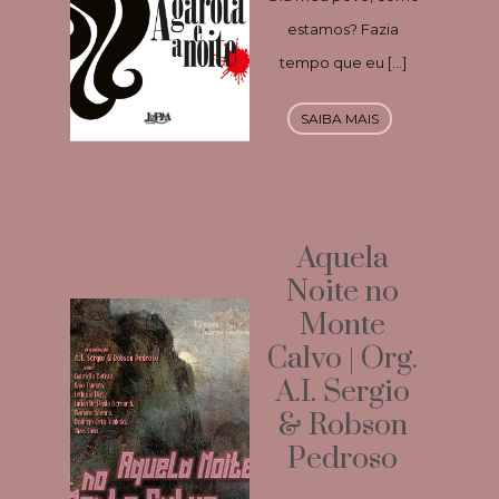
estamos? Fazia
tempo que eu […]
SAIBA MAIS
Aquela
Noite no
Monte
Calvo | Org.
A.I. Sergio
& Robson
Pedroso