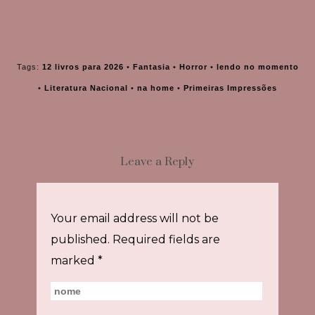
Tags:
12 livros para 2026
•
Fantasia
•
Horror
•
lendo no momento
•
Literatura Nacional
•
na home
•
Primeiras Impressões
Leave a Reply
Your email address will not be
published.
Required fields are
marked
*