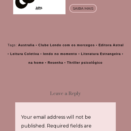
SAIBA MAIS
Tags:
Australia
•
Clube Lendo com os morcegos
•
Editora Astral
•
Leitura Coletiva
•
lendo no momento
•
Literatura Estrangeira
•
na home
•
Resenha
•
Thriller psicológico
Leave a Reply
Your email address will not be
published.
Required fields are