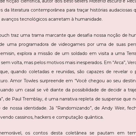
e ficção científica, autor dos best-sellers
Matéria escura
e
Rec
 da literatura contemporânea para traçar histórias audaciosa
avanços tecnológicos acarretam à humanidade.
ouch traz uma trama marcante que desafia nossa noção de h
o de uma programadora de videogames por uma de suas pers
Jemisin, explora a missão de um soldado em visita a uma Ter
sem volta, mas pelos motivos mais inesperados. Em “Arca”, Ver
 que, quando coletadas e reunidas, são capazes de revelar 
uturo. Amor Towles surpreende em “Você chegou ao seu destin
ando um casal se vê diante da possibilidade de decidir a traje
a”, de Paul Tremblay, é uma narrativa repleta de suspense que n
 e de nossa identidade. Já “Randomizando”, de Andy Weir, fe
volvendo cassinos, hackers e computação quântica.
 memorável, os contos desta coletânea se pautam em tem