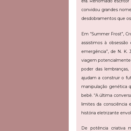
era. Renomado escritor d
convidou grandes nomes
desdobramentos que os 
Em “Summer Frost”, Cr
assistimos à obsessã
emergência”, de N. K. 
viagem potencialmente 
poder das lembranças,
ajudam a construir o f
manipulação genética qu
bebê. “A última convers
limites da consciência
história eletrizante en
De potência criativa