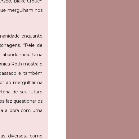
ursão
, Blake Crouch
s que mergulham nos
umanidade enquanto
onagens. “Pele de
ra abandonada. Uma
onica Roth mostra o
o passado e também
o” ao mergulhar na
tória de seu futuro
os faz questionar os
cha a obra com uma
as diversos, como