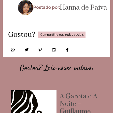
Hanna de Paiva
Postado por:
Gostou? Leia esses outros:
A Garota e A
Noite –
Guillaume