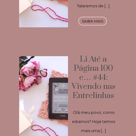
falaremos de […]
SAIBA MAIS
Li Até a
Página 100
e… #44:
Vivendo nas
Entrelinhas
Olá meu povo, como
estamos? Hoje temos
mais uma […]