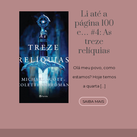
Li até a
página 100
e… #4: As
treze
relíquias
Olá meu povo, como
estamos? Hoje temos
a quarta […]
SAIBA MAIS