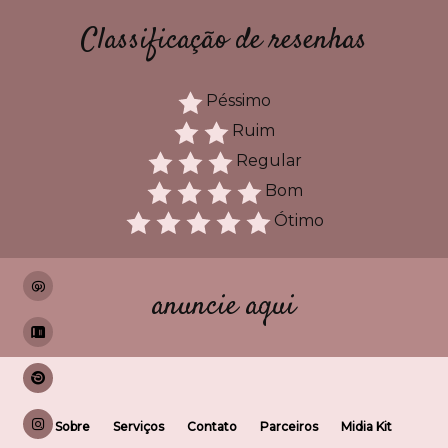
Classificação de resenhas
Péssimo
Ruim
Regular
Bom
Ótimo
anuncie aqui
Sobre
Serviços
Contato
Parceiros
Midia Kit