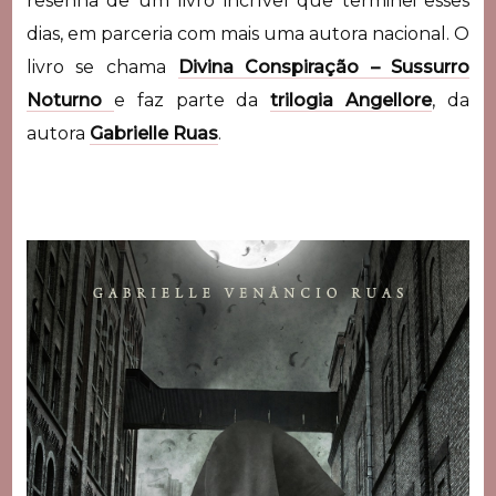
resenha de um livro incrível que terminei esses
dias, em parceria com mais uma autora nacional. O
livro se chama
Divina Conspiração – Sussurro
Noturno
e faz parte da
trilogia Angellore
, da
autora
Gabrielle Ruas
.