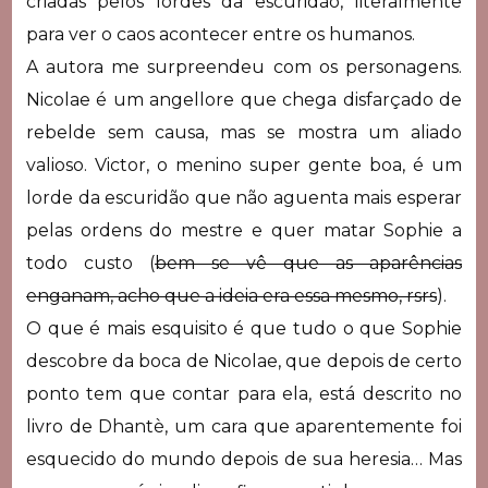
criadas pelos lordes da escuridão, literalmente
para ver o caos acontecer entre os humanos.
A autora me surpreendeu com os personagens.
Nicolae é um angellore que chega disfarçado de
rebelde sem causa, mas se mostra um aliado
valioso. Victor, o menino super gente boa, é um
lorde da escuridão que não aguenta mais esperar
pelas ordens do mestre e quer matar Sophie a
todo custo (
bem se vê que as aparências
enganam, acho que a ideia era essa mesmo, rsrs
).
O que é mais esquisito é que tudo o que Sophie
descobre da boca de Nicolae, que depois de certo
ponto tem que contar para ela, está descrito no
livro de
Dhantè
, um cara que aparentemente foi
esquecido do mundo depois de sua heresia… Mas