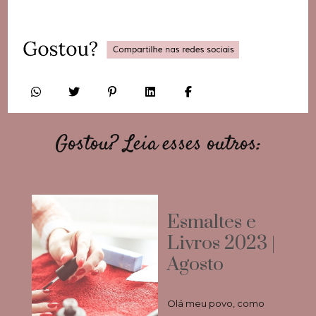
Gostou? Leia esses outros:
Esmaltes e
Livros 2023 |
Agosto
Olá meu povo, como