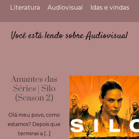
Literatura
Audiovisual
Idas e vindas
Você está lendo sobre Audiovisual
Amantes das
Séries | Silo
(Season 2)
Olá meu povo, como
estamos? Depois que
terminei a […]