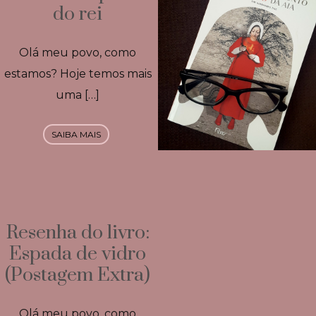
do rei
Olá meu povo, como
estamos? Hoje temos mais
uma […]
SAIBA MAIS
Resenha do livro:
Espada de vidro
(Postagem Extra)
Olá meu povo, como