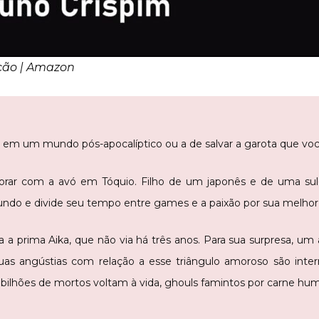
ação | Amazon
r em um mundo pós-apocalíptico ou a de salvar a garota que vo
orar com a avó em Tóquio. Filho de um japonês e de uma sul-
ndo e divide seu tempo entre games e a paixão por sua melhor 
 a prima Aika, que não via há três anos. Para sua surpresa, um 
suas angústias com relação a esse triângulo amoroso são int
 bilhões de mortos voltam à vida, ghouls famintos por carne h