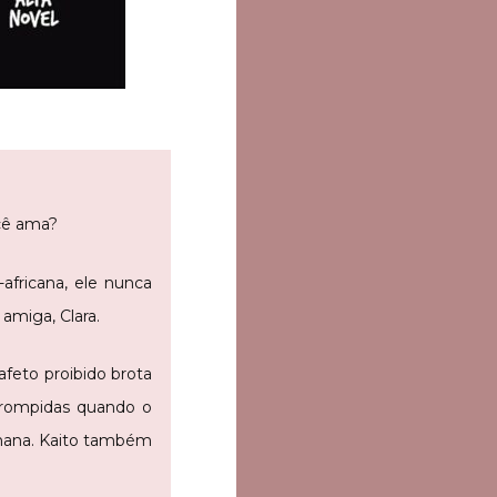
cê ama?
africana, ele nunca
amiga, Clara.
afeto proibido brota
errompidas quando o
umana. Kaito também