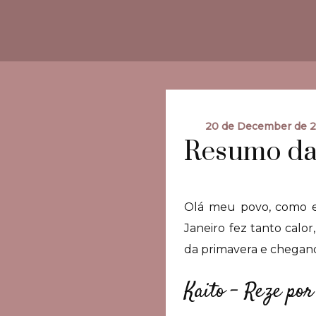
20 de December de 
Resumo das
Olá meu povo, como e
Janeiro fez tanto calo
da primavera e chegando
Kaito – Reze po