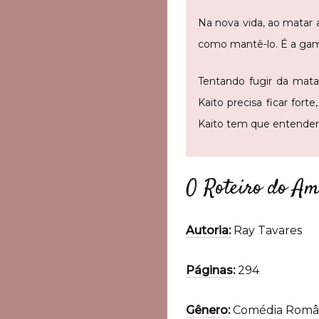
Na nova vida, ao matar 
como mantê-lo. É a gam
Tentando fugir da mat
Kaito precisa ficar forte
Kaito tem que entender 
O Roteiro do A
Autoria:
Ray Tavares
Páginas:
294
Gênero:
Comédia Româ